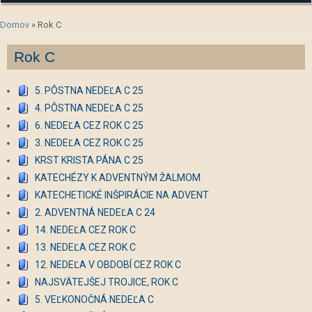
Nachádzate sa tu
Domov
» Rok C
Rok C
5. PÔSTNA NEDEĽA C 25
4. PÔSTNA NEDEĽA C 25
6. NEDEĽA CEZ ROK C 25
3. NEDEĽA CEZ ROK C 25
KRST KRISTA PÁNA C 25
KATECHÉZY K ADVENTNÝM ŽALMOM
KATECHETICKÉ INŠPIRÁCIE NA ADVENT
2. ADVENTNÁ NEDEĽA C 24
14. NEDEĽA CEZ ROK C
13. NEDEĽA CEZ ROK C
12. NEDEĽA V OBDOBÍ CEZ ROK C
NAJSVÄTEJŠEJ TROJICE, ROK C
5. VEĽKONOČNÁ NEDEĽA C