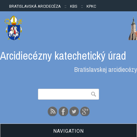
BRATISLAVSKÁ ARCIDECÉZA
::
KBS
::
KPKC
Arcidiecézny katechetický úrad
Bratislavskej arcidiecézy
Vyhľadávanie
Hľadať
NAVIGATION