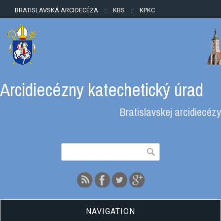
BRATISLAVSKÁ ARCIDECÉZA
::
KBS
::
KPKC
Arcidiecézny katechetický úrad
Bratislavskej arcidiecézy
Vyhľadávanie
Hľadať
NAVIGATION