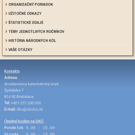
ORGANIZAČNÝ PORIADOK
UŽITOČNÉ ODKAZY
ŠTATISTICKÉ ÚDAJE
TÉMY JEDNOTLIVÝCH ROČNÍKOV
HISTÓRIA NÁRODNÝCH KÔL
VAŠE OTÁZKY
Kontakty
Adresa:
Arcidiecézny katechetický úrad
Špitálska 7
814 92 Bratislava
Tel:
+421 257 200 653
E-mail:
dku@abuba.sk
Úradné hodiny na DKÚ
Pondelok
9.00 - 15.00
Streda
9.00 - 15.00