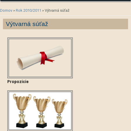
Nachádzate sa tu
Domov
»
Rok 2010/2011
» Výtvarná súťaž
Výtvarná súťaž
Propozície