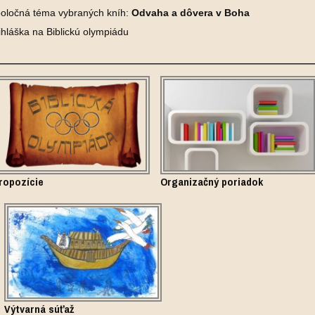
oločná téma vybraných kníh:
Odvaha a dôvera v Boha
ihláška na Biblickú olympiádu
ropozície
Organizačný poriadok
Výtvarná súťaž