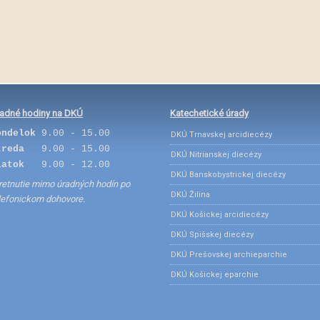
adné hodiny na DKÚ
Katechetické úrady
ondelok
9.00 - 15.00
DKÚ Trnavskej arcidiecézy
treda
9.00 - 15.00
DKÚ Nitrianskej diecézy
iatok
9.00 - 12.00
DKÚ Banskobystrickej diecézy
retnutie mimo úradných hodín po
DKÚ Žilina
lefonickom dohovore.
DKÚ Košickej arcidiecézy
DKÚ Spišskej diecézy
DKÚ Prešovskej archieparchie
DKÚ Košickej eparchie