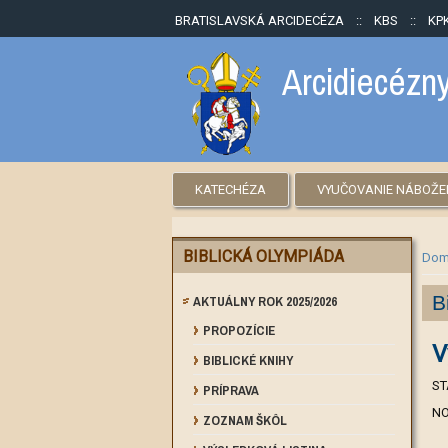
BRATISLAVSKÁ ARCIDECÉZA
::
KBS
::
KP
Arcidiecézny
KATECHÉZA
VYUČOVANIE NÁBOŽ
BIBLICKÁ OLYMPIÁDA
Nac
Dom
AKTUÁLNY ROK 2025/2026
B
PROPOZÍCIE
V
BIBLICKÉ KNIHY
PRÍPRAVA
ST
NO
ZOZNAM ŠKÔL