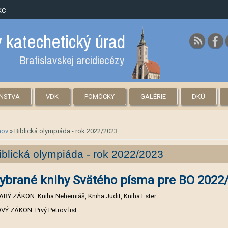
KC
 katechetický úrad
Bratislavskej arcidiecézy
ENSTVA
VDK
POMÔCKY
GALÉRIE
DKÚ
hádzate sa tu
ov
» Biblická olympiáda - rok 2022/2023
iblická olympiáda - rok 2022/2023
ybrané knihy Svätého písma pre BO 2022
ARÝ ZÁKON: Kniha Nehemiáš, Kniha Judit, Kniha Ester
VÝ ZÁKON: Prvý Petrov list