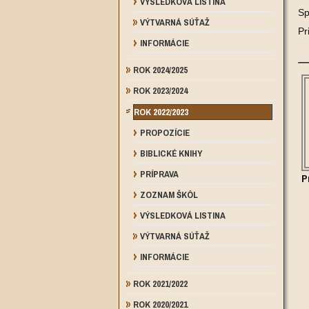
VÝSLEDKOVÁ LISTINA
Sp
VÝTVARNÁ SÚŤAŽ
Pr
INFORMÁCIE
ROK 2024/2025
ROK 2023/2024
ROK 2022/2023
PROPOZÍCIE
BIBLICKÉ KNIHY
PRÍPRAVA
P
ZOZNAM ŠKÔL
VÝSLEDKOVÁ LISTINA
VÝTVARNÁ SÚŤAŽ
INFORMÁCIE
ROK 2021/2022
ROK 2020/2021