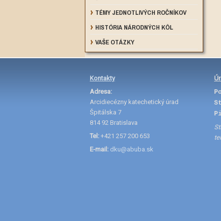
TÉMY JEDNOTLIVÝCH ROČNÍKOV
HISTÓRIA NÁRODNÝCH KÔL
VAŠE OTÁZKY
Kontakty
Úr
Adresa:
P
Arcidiecézny katechetický úrad
S
Špitálska 7
P
814 92 Bratislava
St
Tel:
+421 257 200 653
te
E-mail:
dku@abuba.sk