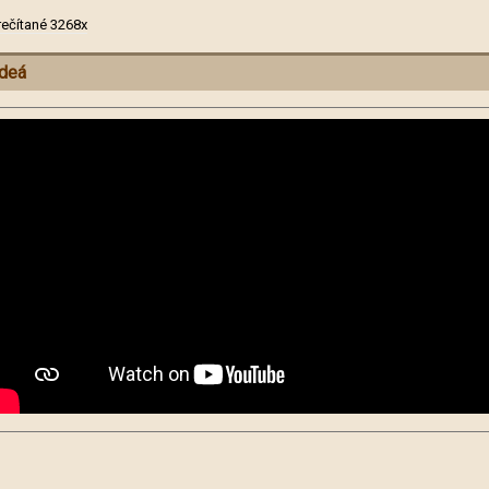
rečítané 3268x
deá