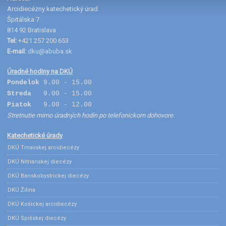
Arcidiecézny katechetický úrad
Špitálska 7
814 92 Bratislava
Tel:
+421 257 200 653
E-mail:
dku@abuba.sk
Úradné hodiny na DKÚ
Pondelok
9.00 - 15.00
Streda
9.00 - 15.00
Piatok
9.00 - 12.00
Stretnutie mimo úradných hodín po telefonickom dohovore.
Katechetické úrady
DKÚ Trnavskej arcidiecézy
DKÚ Nitrianskej diecézy
DKÚ Banskobystrickej diecézy
DKÚ Žilina
DKÚ Košickej arcidiecézy
DKÚ Spišskej diecézy