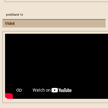
prečítané 1x
Videá