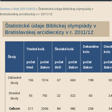
Nachádzate sa tu
Domov
»
Rok 2011/2012
» Štatistické údaje Biblickej olympiády v
Bratislavskej arcidiecézy v r. 2011/12
Štatistické údaje Biblickej olympiády v
Bratislavskej arcidiecézy v r. 2011/12
Dekanátne
Diec
Triedné kolá
Školské kolá
kolo
kolo
Školy
počet
počet
počet
počet
počet
poče
tried
žiakov
škôl
žiakov
žiakov
žiako
Základné
156
1514
67
660
198
3
školy
Stredné
55
792
22
322
60
2
školy
Celkom
211
2306
89
982
258
5