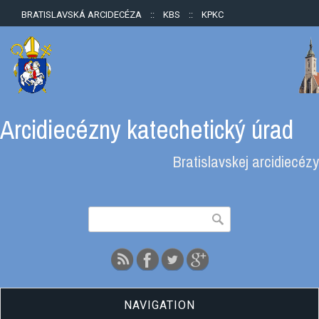
BRATISLAVSKÁ ARCIDECÉZA
::
KBS
::
KPKC
Arcidiecézny katechetický úrad
Bratislavskej arcidiecézy
Vyhľadávanie
Hľadať
NAVIGATION