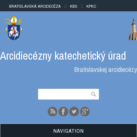
BRATISLAVSKÁ ARCIDECÉZA
::
KBS
::
KPKC
Arcidiecézny katechetický úrad
Bratislavskej arcidiecézy
Vyhľadávanie
Hľadať
NAVIGATION