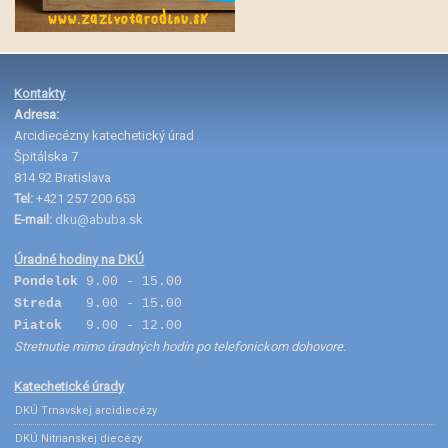
Kontakty
Adresa:
Arcidiecézny katechetický úrad
Špitálska 7
814 92 Bratislava
Tel:
+421 257 200 653
E-mail:
dku@abuba.sk
Úradné hodiny na DKÚ
Pondelok
9.00 - 15.00
Streda
9.00 - 15.00
Piatok
9.00 - 12.00
Stretnutie mimo úradných hodín po telefonickom dohovore.
Katechetické úrady
DKÚ Trnavskej arcidiecézy
DKÚ Nitrianskej diecézy