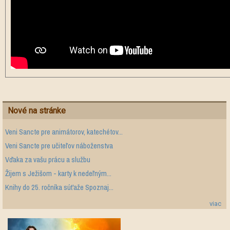
Nové na stránke
Veni Sancte pre animátorov, katechétov...
Veni Sancte pre učiteľov náboženstva
Vďaka za vašu prácu a službu
Žijem s Ježišom - karty k nedeľným...
Knihy do 25. ročníka súťaže Spoznaj...
viac