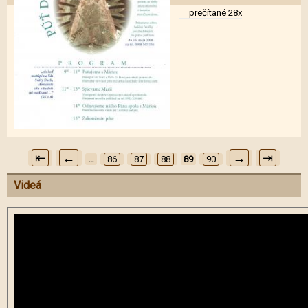
DE
prečítané 28x
MARI
Stránky
⇤
←
→
⇥
…
86
87
88
89
90
Videá