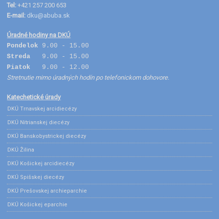
Tel:
+421 257 200 653
E-mail:
dku@abuba.sk
Úradné hodiny na DKÚ
Pondelok
9.00 - 15.00
Streda
9.00 - 15.00
Piatok
9.00 - 12.00
Stretnutie mimo úradných hodín po telefonickom dohovore.
Katechetické úrady
DKÚ Trnavskej arcidiecézy
DKÚ Nitrianskej diecézy
DKÚ Banskobystrickej diecézy
DKÚ Žilina
DKÚ Košickej arcidiecézy
DKÚ Spišskej diecézy
DKÚ Prešovskej archieparchie
DKÚ Košickej eparchie