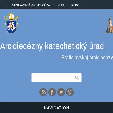
BRATISLAVSKÁ ARCIDECÉZA
::
KBS
::
KPKC
Arcidiecézny katechetický úrad
Bratislavskej arcidiecézy
Vyhľadávanie
Hľadať
NAVIGATION