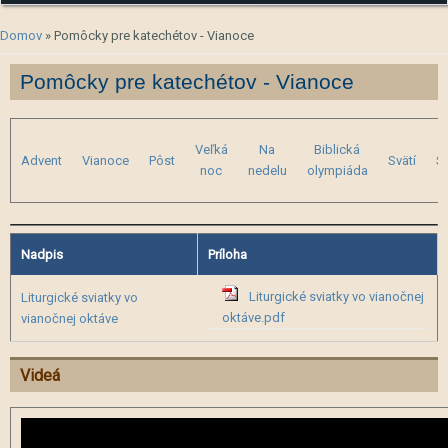
Nachádzate sa tu
Domov
» Pomôcky pre katechétov - Vianoce
Pomôcky pre katechétov - Vianoce
Veľká
Na
Biblická
Advent
Vianoce
Pôst
Svätí
Sv
noc
nedelu
olympiáda
Nadpis
Príloha
Liturgické sviatky vo vianočnej
Liturgické sviatky vo
oktáve.pdf
vianočnej oktáve
Videá