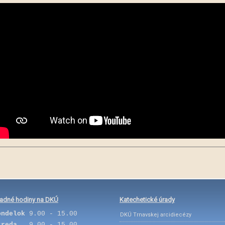
adné hodiny na DKÚ
Katechetické úrady
ondelok
9.00 - 15.00
DKÚ Trnavskej arcidiecézy
treda
9.00 - 15.00