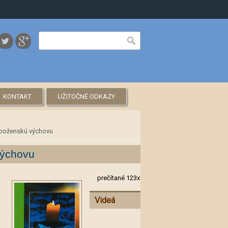
Vyhľadávanie
Hľadať
KONTAKT
UŽITOČNÉ ODKAZY
áboženskú výchovu
výchovu
prečítané 123x
Videá