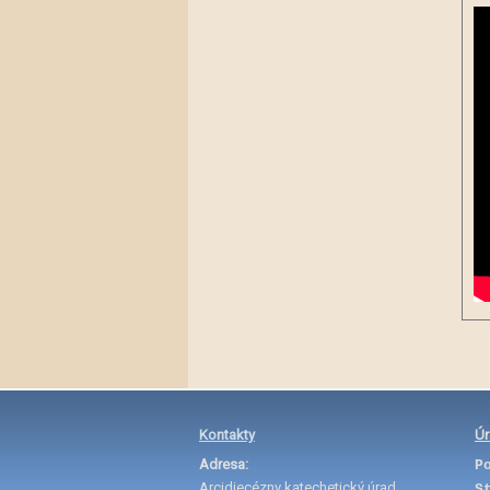
Kontakty
Úr
Adresa:
P
Arcidiecézny katechetický úrad
S