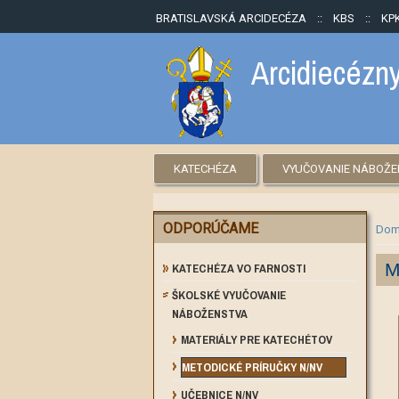
BRATISLAVSKÁ ARCIDECÉZA
::
KBS
::
KP
Arcidiecézny
KATECHÉZA
VYUČOVANIE NÁBOŽ
ODPORÚČAME
Nac
Dom
KATECHÉZA VO FARNOSTI
M
ŠKOLSKÉ VYUČOVANIE
NÁBOŽENSTVA
MATERIÁLY PRE KATECHÉTOV
METODICKÉ PRÍRUČKY N/NV
UČEBNICE N/NV