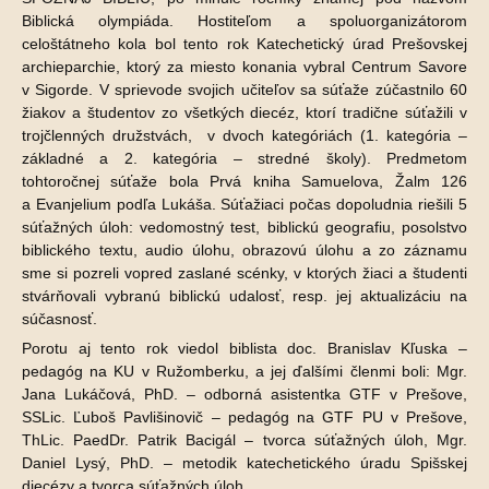
Biblická olympiáda. Hostiteľom a spoluorganizátorom
celoštátneho kola bol tento rok Katechetický úrad Prešovskej
archieparchie, ktorý za miesto konania vybral Centrum Savore
v Sigorde. V sprievode svojich učiteľov sa súťaže zúčastnilo 60
žiakov a študentov zo všetkých diecéz, ktorí tradične súťažili v
trojčlenných družstvách, v dvoch kategóriách (1. kategória –
základné a 2. kategória – stredné školy). Predmetom
tohtoročnej súťaže bola Prvá kniha Samuelova, Žalm 126
a Evanjelium podľa Lukáša. Súťažiaci počas dopoludnia riešili 5
súťažných úloh: vedomostný test, biblickú geografiu, posolstvo
biblického textu, audio úlohu, obrazovú úlohu a zo záznamu
sme si pozreli vopred zaslané scénky, v ktorých žiaci a študenti
stvárňovali vybranú biblickú udalosť, resp. jej aktualizáciu na
súčasnosť.
Porotu aj tento rok viedol biblista doc. Branislav Kľuska –
pedagóg na KU v Ružomberku, a jej ďalšími členmi boli: Mgr.
Jana Lukáčová, PhD. – odborná asistentka GTF v Prešove,
SSLic. Ľuboš Pavlišinovič – pedagóg na GTF PU v Prešove,
ThLic. PaedDr. Patrik Bacigál – tvorca súťažných úloh, Mgr.
Daniel Lysý, PhD. – metodik katechetického úradu Spišskej
diecézy a tvorca súťažných úloh.