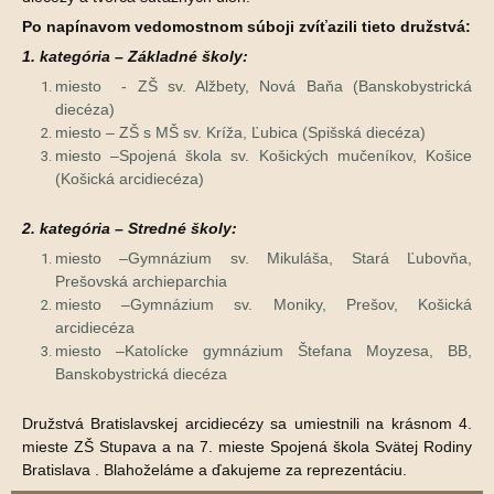
Po napínavom vedomostnom súboji zvíťazili tieto družstvá:
1. kategória – Základné školy:
miesto - ZŠ sv. Alžbety, Nová Baňa (Banskobystrická
diecéza)
miesto – ZŠ s MŠ sv. Kríža, Ľubica (Spišská diecéza)
miesto –Spojená škola sv. Košických mučeníkov, Košice
(Košická arcidiecéza)
2. kategória – Stredné školy:
miesto –Gymnázium sv. Mikuláša, Stará Ľubovňa,
Prešovská archieparchia
miesto –Gymnázium sv. Moniky, Prešov, Košická
arcidiecéza
miesto –Katolícke gymnázium Štefana Moyzesa, BB,
Banskobystrická diecéza
Družstvá Bratislavskej arcidiecézy sa umiestnili na krásnom 4.
mieste ZŠ Stupava a na 7. mieste Spojená škola Svätej Rodiny
Bratislava . Blahoželáme a ďakujeme za reprezentáciu.