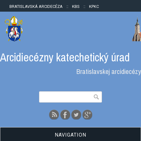
BRATISLAVSKÁ ARCIDECÉZA
::
KBS
::
KPKC
Arcidiecézny katechetický úrad
Bratislavskej arcidiecézy
Vyhľadávanie
Hľadať
NAVIGATION