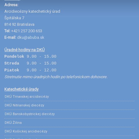
Adresa:
Arcidiecézny katechetický úrad
Špitálska 7
814 92 Bratislava
Tel:
+421 257 200 653
E-mail:
dku@abuba.sk
Úradné hodiny na DKÚ
Pondelok
9.00 - 15.00
Streda
9.00 - 15.00
Piatok
9.00 - 12.00
Stretnutie mimo úradných hodín po telefonickom dohovore.
Katechetické úrady
DKÚ Trnavskej arcidiecézy
DKÚ Nitrianskej diecézy
DKÚ Banskobystrickej diecézy
DKÚ Žilina
DKÚ Košickej arcidiecézy