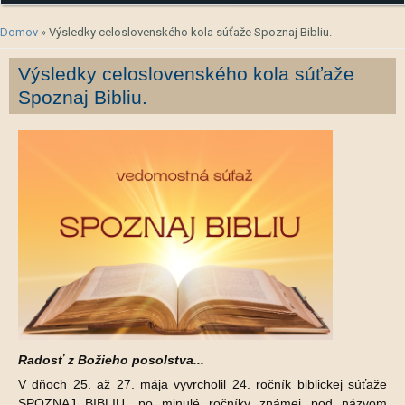
Nachádzate sa tu
Domov
» Výsledky celoslovenského kola súťaže Spoznaj Bibliu.
Výsledky celoslovenského kola súťaže
Spoznaj Bibliu.
Radosť z Božieho posolstva...
V dňoch 25. až 27. mája vyvrcholil 24. ročník biblickej súťaže
SPOZNAJ BIBLIU, po minulé ročníky známej pod názvom