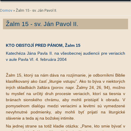
Nachádzate sa tu
Domov
» Žalm 15 - sv. Ján Pavol II.
Žalm 15 - sv. Ján Pavol II.
KTO OBSTOJÍ PRED PÁNOM, Ž
alm 15
Katechéza Jána Pavla II. na všeobecnej audiencii pre veriacich
v aule Pavla VI. 4. februára 2004
Žalm 15, ktorý sa nám dáva na rozjímanie, je odborníkmi Biblie
klasifikovaný ako časť „liturgie vstupu”. Ako to býva v niektorých
iných skladbách žaltára (porov. napr. Žalmy 24, 26, 94), možno
tu myslieť na určitý druh procesie veriacich, ktorí sa tiesnia v
bránach sionského chrámu, aby mohli pristúpiť k obradu. V
pomyselnom dialógu medzi veriacimi a levitmi sú vymedzené
nevyhnutné podmienky, aby mohli byť prijatí na liturgické
slávenie a teda aj na božskej intimite.
Na jednej strane sa totiž kladie otázka: „Pane, kto smie bývať v