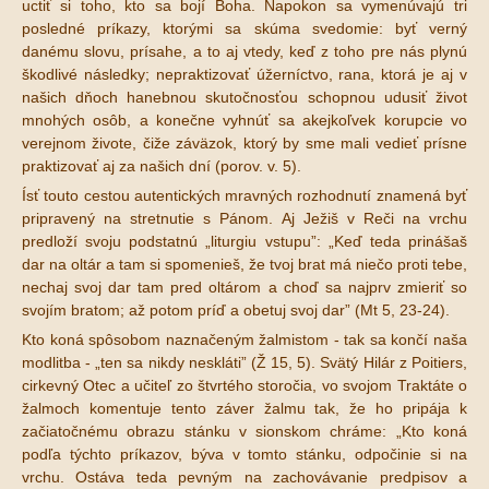
uctiť si toho, kto sa bojí Boha. Napokon sa vymenúvajú tri
posledné príkazy, ktorými sa skúma svedomie: byť verný
danému slovu, prísahe, a to aj vtedy, keď z toho pre nás plynú
škodlivé následky; nepraktizovať úžerníctvo, rana, ktorá je aj v
našich dňoch hanebnou skutočnosťou schopnou udusiť život
mnohých osôb, a konečne vyhnúť sa akejkoľvek korupcie vo
verejnom živote, čiže záväzok, ktorý by sme mali vedieť prísne
praktizovať aj za našich dní (porov. v. 5).
Ísť touto cestou autentických mravných rozhodnutí znamená byť
pripravený na stretnutie s Pánom. Aj Ježiš v Reči na vrchu
predloží svoju podstatnú „liturgiu vstupu”: „Keď teda prinášaš
dar na oltár a tam si spomenieš, že tvoj brat má niečo proti tebe,
nechaj svoj dar tam pred oltárom a choď sa najprv zmieriť so
svojím bratom; až potom príď a obetuj svoj dar” (Mt 5, 23-24).
Kto koná spôsobom naznačeným žalmistom - tak sa končí naša
modlitba - „ten sa nikdy neskláti” (Ž 15, 5). Svätý Hilár z Poitiers,
cirkevný Otec a učiteľ zo štvrtého storočia, vo svojom Traktáte o
žalmoch komentuje tento záver žalmu tak, že ho pripája k
začiatočnému obrazu stánku v sionskom chráme: „Kto koná
podľa týchto príkazov, býva v tomto stánku, odpočinie si na
vrchu. Ostáva teda pevným na zachovávanie predpisov a