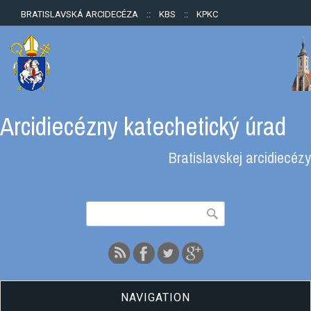
BRATISLAVSKÁ ARCIDECÉZA
::
KBS
::
KPKC
Arcidiecézny katechetický úrad
Bratislavskej arcidiecézy
Vyhľadávanie
Hľadať
NAVIGATION