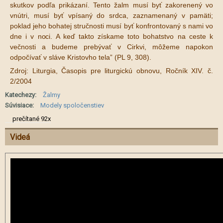
skutkov podľa prikázaní. Tento žalm musí byť zakorenený vo
vnútri, musí byť vpísaný do srdca, zaznamenaný v pamäti;
poklad jeho bohatej stručnosti musí byť konfrontovaný s nami vo
dne i v noci. A keď takto získame toto bohatstvo na ceste k
večnosti a budeme prebývať v Cirkvi, môžeme napokon
odpočívať v sláve Kristovho tela” (PL 9, 308).
Zdroj: Liturgia, Časopis pre liturgickú obnovu, Ročník XIV. č.
2/2004
Katechezy:
Žalmy
Súvisiace:
Modely spoločenstiev
prečítané 92x
Videá