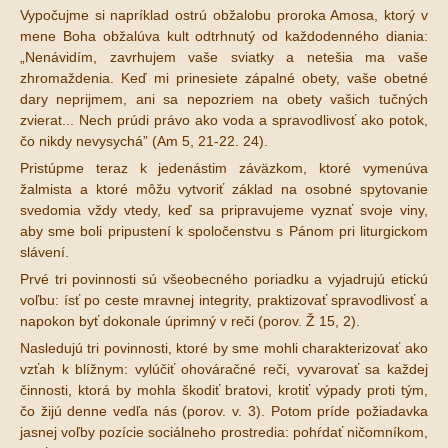
Vypočujme si napríklad ostrú obžalobu proroka Amosa, ktorý v
mene Boha obžalúva kult odtrhnutý od každodenného diania:
„Nenávidím, zavrhujem vaše sviatky a netešia ma vaše
zhromaždenia. Keď mi prinesiete zápalné obety, vaše obetné
dary neprijmem, ani sa nepozriem na obety vašich tučných
zvierat... Nech prúdi právo ako voda a spravodlivosť ako potok,
čo nikdy nevysychá” (Am 5, 21-22. 24).
Pristúpme teraz k jedenástim záväzkom, ktoré vymenúva
žalmista a ktoré môžu vytvoriť základ na osobné spytovanie
svedomia vždy vtedy, keď sa pripravujeme vyznať svoje viny,
aby sme boli pripustení k spoločenstvu s Pánom pri liturgickom
slávení.
Prvé tri povinnosti sú všeobecného poriadku a vyjadrujú etickú
voľbu: ísť po ceste mravnej integrity, praktizovať spravodlivosť a
napokon byť dokonale úprimný v reči (porov. Ž 15, 2).
Nasledujú tri povinnosti, ktoré by sme mohli charakterizovať ako
vzťah k blížnym: vylúčiť ohováračné reči, vyvarovať sa každej
činnosti, ktorá by mohla škodiť bratovi, krotiť výpady proti tým,
čo žijú denne vedľa nás (porov. v. 3). Potom príde požiadavka
jasnej voľby pozície sociálneho prostredia: pohŕdať ničomníkom,