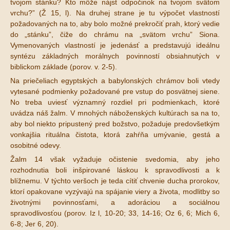
tvojom stánku? Kto môže nájsť odpočinok na tvojom svätom
vrchu?” (Ž 15, l). Na druhej strane je tu výpočet vlastností
požadovaných na to, aby bolo možné prekročiť prah, ktorý vedie
do „stánku”, čiže do chrámu na „svätom vrchu” Siona.
Vymenovaných vlastností je jedenásť a predstavujú ideálnu
syntézu základných morálnych povinností obsiahnutých v
biblickom základe (porov. v. 2-5).
Na priečeliach egyptských a babylonských chrámov boli vtedy
vytesané podmienky požadované pre vstup do posvätnej siene.
No treba uviesť významný rozdiel pri podmienkach, ktoré
uvádza náš žalm. V mnohých náboženských kultúrach sa na to,
aby bol niekto pripustený pred božstvo, požaduje predovšetkým
vonkajšia rituálna čistota, ktorá zahŕňa umývanie, gestá a
osobitné odevy.
Žalm 14 však vyžaduje očistenie svedomia, aby jeho
rozhodnutia boli inšpirované láskou k spravodlivosti a k
blížnemu. V týchto veršoch je teda cítiť chvenie ducha prorokov,
ktorí opakovane vyzývajú na spájanie viery a života, modlitby so
životnými povinnosťami, a adoráciou a sociálnou
spravodlivosťou (porov. Iz l, 10-20; 33, 14-16; Oz 6, 6; Mich 6,
6-8; Jer 6, 20).