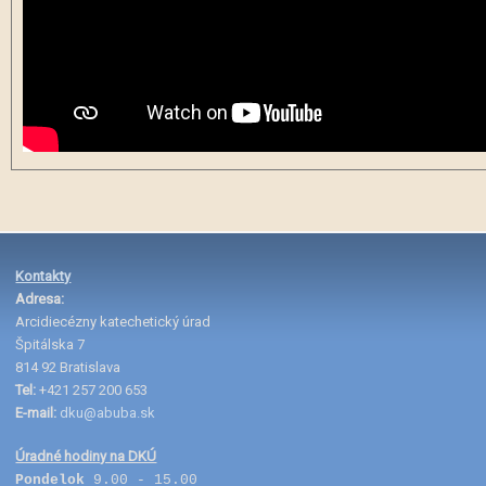
Kontakty
Adresa:
Arcidiecézny katechetický úrad
Špitálska 7
814 92 Bratislava
Tel:
+421 257 200 653
E-mail:
dku@abuba.sk
Úradné hodiny na DKÚ
Pondelok
9.00 - 15.00