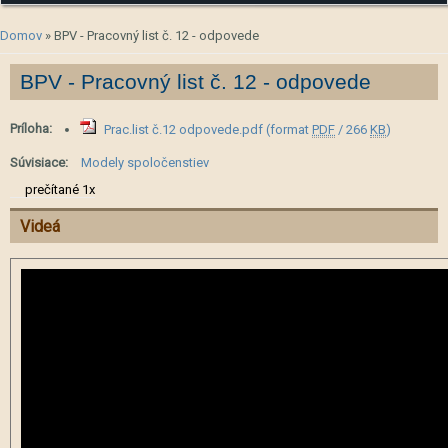
Nachádzate sa tu
Domov
» BPV - Pracovný list č. 12 - odpovede
BPV - Pracovný list č. 12 - odpovede
Príloha:
Prac.list č.12 odpovede.pdf
(format
PDF
/ 266
KB
)
Súvisiace:
Modely spoločenstiev
prečítané 1x
Videá