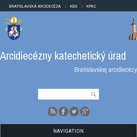
BRATISLAVSKÁ ARCIDECÉZA
::
KBS
::
KPKC
Arcidiecézny katechetický úrad
Bratislavskej arcidiecézy
Vyhľadávanie
Hľadať
NAVIGATION